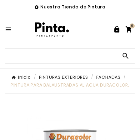
Nuestra Tienda de Pintura

0




Inicio
PINTURAS EXTERIORES
FACHADAS
PINTURA PARA BALAUSTRADAS AL AGUA DURACOLOR.