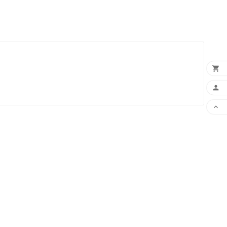


