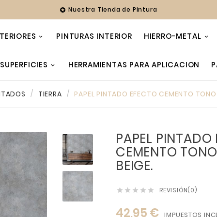
Nuestra Tienda de Pintura

TERIORES
PINTURAS INTERIOR
HIERRO-METAL
SUPERFICIES
HERRAMIENTAS PARA APLICACION
P
INTADOS
TIERRA
PAPEL PINTADO EFECTO CEMENTO TONO 
PAPEL PINTADO
CEMENTO TONO 
BEIGE.
REVISIÓN(0)





42,95 €
IMPUESTOS INC