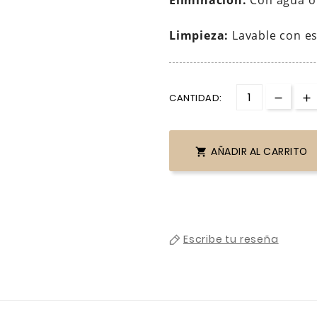
Eliminación:
Con agua o
Limpieza:
Lavable con e
CANTIDAD:
AÑADIR AL CARRITO

Escribe tu reseña