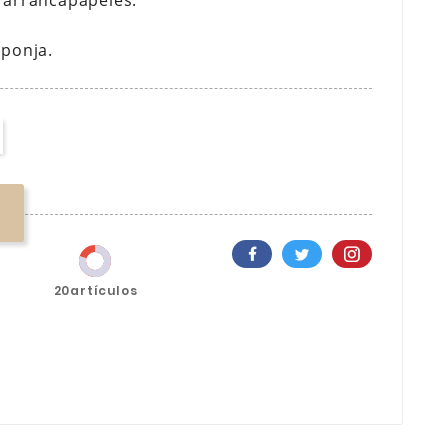
 arrancapapeles.
sponja.
20artículos