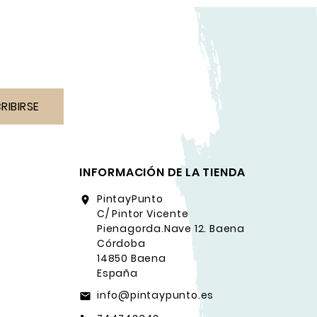
RIBIRSE
INFORMACIÓN DE LA TIENDA
PintayPunto
location_on
C/ Pintor Vicente
Pienagorda.Nave 12. Baena
Córdoba
14850 Baena
España
info@pintaypunto.es
email