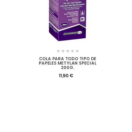





COLA PARA TODO TIPO DE
PAPELES METYLAN SPECIAL
200G.
11,90 €