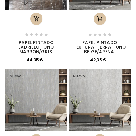












PAPEL PINTADO
PAPEL PINTADO
LADRILLO TONO
TEXTURA TIERRA TONO
MARRON/GRIS.
BEIGE/ARENA.
44,95 €
42,95 €
Nuevo
Nuevo