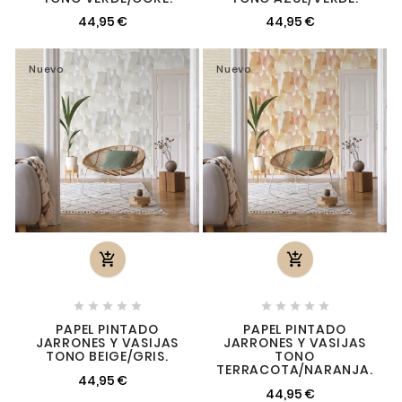
44,95 €
44,95 €
Nuevo
Nuevo












PAPEL PINTADO
PAPEL PINTADO
JARRONES Y VASIJAS
JARRONES Y VASIJAS
TONO BEIGE/GRIS.
TONO
TERRACOTA/NARANJA.
44,95 €
44,95 €