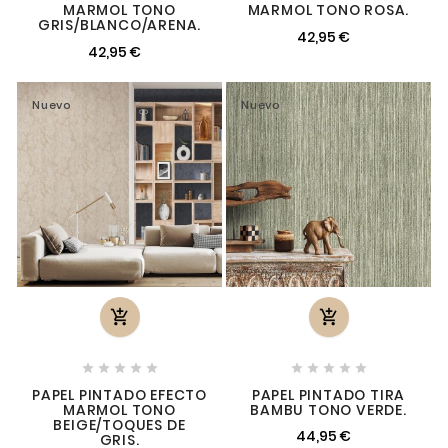
MARMOL TONO
MARMOL TONO ROSA.
GRIS/BLANCO/ARENA.
42,95 €
42,95 €
Nuevo
Nuevo












PAPEL PINTADO EFECTO
PAPEL PINTADO TIRA
MARMOL TONO
BAMBU TONO VERDE.
BEIGE/TOQUES DE
44,95 €
GRIS.