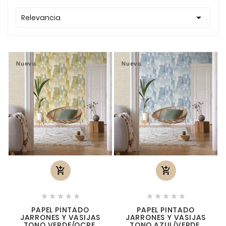

Relevancia
Nuevo
Nuevo












PAPEL PINTADO
PAPEL PINTADO
JARRONES Y VASIJAS
JARRONES Y VASIJAS
TONO VERDE/OCRE.
TONO AZUL/VERDE.