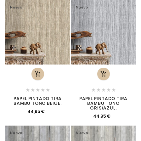
Nuevo
Nuevo












PAPEL PINTADO TIRA
PAPEL PINTADO TIRA
BAMBU TONO BEIGE.
BAMBU TONO
GRIS/AZUL.
44,95 €
44,95 €
Nuevo
Nuevo