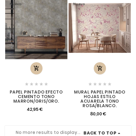
Nuevo
Nuevo












PAPEL PINTADO EFECTO
MURAL PAPEL PINTADO
CEMENTO TONO
HOJAS ESTILO
MARRON/GRIS/ORO.
ACUARELA TONO
ROSA/BLANCO.
42,95 €
80,00 €
No more results to display...
BACK TO TOP